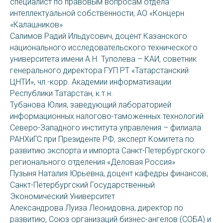
специалист по правовым вопросам отдела
интеллектуальной собственности, АО «Концерн
«Калашников»
Салимов Радий Ильдусович, доцент Казанского
национального исследовательского технического
университета имени А.Н. Туполева – КАИ, советник
генерального директора ГУП РТ «Татарстанский
ЦНТИ», чл.-корр. Академии информатизации
Республики Татарстан, к.т.н.
Тубанова Юлия, заведующий лабораторией
информационных налогово-таможенных технологий
Северо-Западного института управления – филиала
РАНХиГС при Президенте РФ, эксперт Комитета по
развитию экспорта и импорта Санкт-Петербургского
регионального отделения «Деловая Россия»
Пузыня Наталия Юрьевна, доцент кафедры финансов,
Санкт-Петербургский Государственный
Экономический Университет
Александрова Луиза Леонидовна, директор по
развитию, Cоюз организаций бизнес-ангелов (СОБА) и