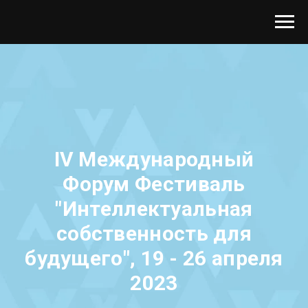
IV Международный
Форум Фестиваль
"Интеллектуальная
собственность для
будущего", 19 - 26 апреля
2023